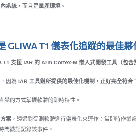
車內系統
，而且是
量產環境
。
是 GLIWA T1 儀表化追蹤的最佳
1 支援 IAR 的 Arm Cortex-M 嵌入式開發工具（
合，因為
IAR 工具鏈所提供的最佳化機制，正好完全符合 T
以直覺的方式掌握軟體的即時特性。
決方案
，透過對受測軟體進行儀表化來運作：當即時作業系
)，並以時間戳記記錄該事件。