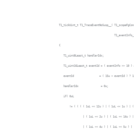
T1_tickUint_t T1_TraceEventNoSusp__( T1_scopeFgCon
T1_eventInfo_t event
{
T1_uint8Least_t handlerIdx;
T1_uint16Least_t eventId = ( eventInfo >> 10 ) 
eventId = ( 15u < eventId ) ? 15u :
handlerIdx = 0u;
if( 0uL
!= ( ( ( ( 1uL << 12u ) | ( 1uL << 1u ) | ( 
| ( 1uL << 2u ) | ( 1uL << 14u ) | ( 
| ( 1uL << 4u ) | ( 1uL << 5u ) | ( 1