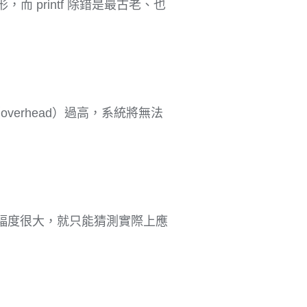
形，而 printf 除錯是最古老、也
verhead）過高，系統將無法
 變動幅度很大，就只能猜測實際上應