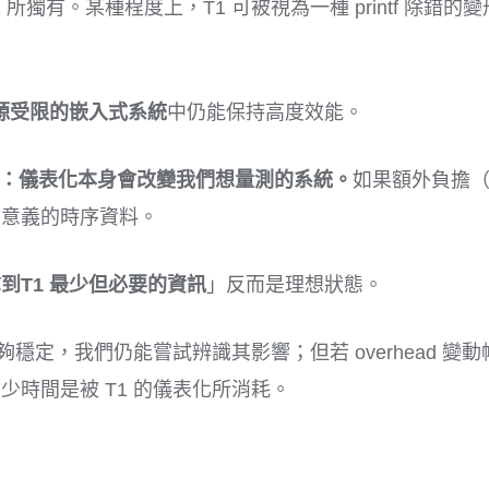
T1 所獨有。某種程度上，T1 可被視為一種 printf 除錯的變
。
源受限的嵌入式系統
中仍能保持高度效能。
題在於：儀表化本身會改變我們想量測的系統。
如果額外負擔（o
有意義的時序資料。
到T1 最少但必要的資訊
」反而是理想狀態。
只要它夠穩定，我們仍能嘗試辨識其影響；但若 overhead
時間是被 T1 的儀表化所消耗。