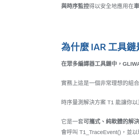
與時序監控
得以安全地應用在
為什麼 IAR 工具鏈
在眾多編譯器工具鏈中，GLIWA T
實務上這是一個非常理想的組
時序量測解決方案 T1 能讓你
它是一套
可攜式、純軟體的解
會呼叫 T1_TraceEvent(