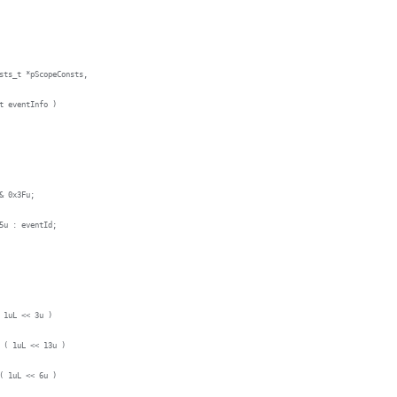
sts_t *pScopeConsts,
Info )
& 0x3Fu;
 eventId;
1uL << 3u )
1uL << 13u )
uL << 6u )